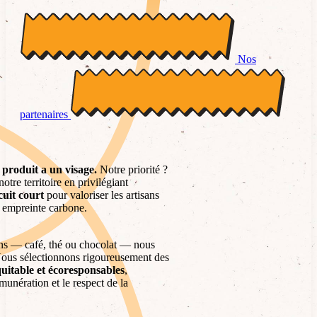
Nos
partenaires
produit a un visage.
Notre priorité ?
otre territoire en privilégiant
cuit court
pour valoriser les artisans
re empreinte carbone.
ains — café, thé ou chocolat — nous
 Nous sélectionnons rigoureusement des
uitable
et écoresponsables
,
munération et le respect de la