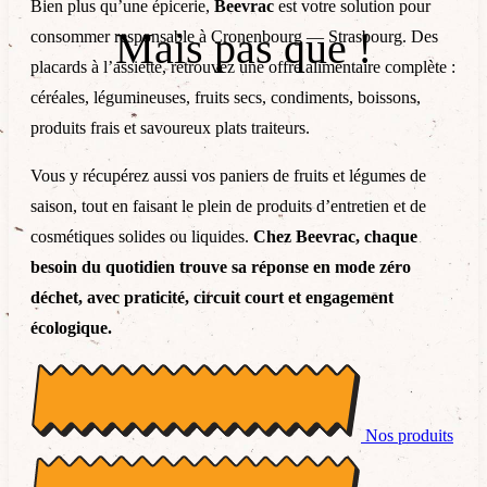
Bien plus qu’une épicerie,
Beevrac
est votre solution pour
Mais pas que !
consommer responsable à Cronenbourg — Strasbourg. Des
placards à l’assiette, retrouvez une offre alimentaire complète :
céréales, légumineuses, fruits secs, condiments, boissons,
produits frais et savoureux plats traiteurs.
Vous y récupérez aussi vos paniers de fruits et légumes de
saison, tout en faisant le plein de produits d’entretien et de
cosmétiques solides ou liquides.
Chez Beevrac, chaque
besoin du quotidien trouve sa réponse en mode zéro
déchet, avec praticité, circuit court et engagement
écologique.
Nos produits