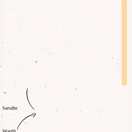
Sarralbe
Woerth