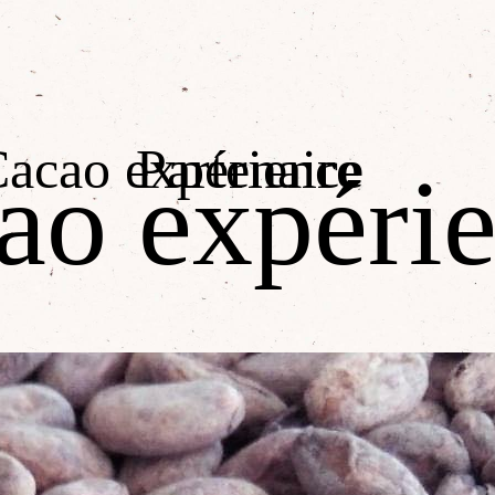
acao expérience
Partenaire
ao expéri