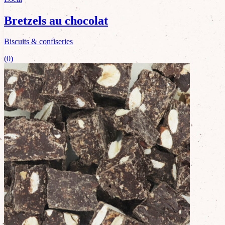
Bretzels au chocolat
Biscuits & confiseries
(0)