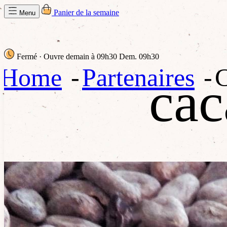
Panier de la semaine
Menu
Fermé
· Ouvre demain à 09h30
Dem. 09h30
Home
Partenaires
C
cac