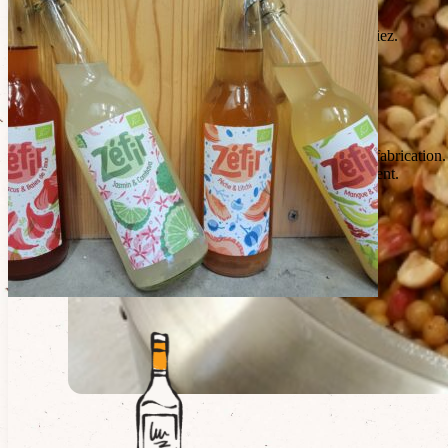
Le bon goût de la cerise du verger comme si vous la croquiez.
Aussi bon à l’eau, en kir, que dans un yaourt ou un gâteau.
A diluer dans 7-8 fois son volume.
Conseils de conservation
Se conserve 3 ans à température ambiante à compter de la fabrication.
Après ouverture, conserver au frais et consommer rapidement.