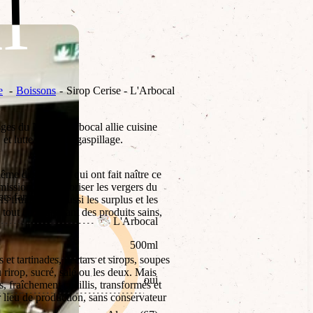
l
l
e
Boissons
Sirop Cerise - L'Arbocal
es du Nord, l’Arbocal allie cuisine
, et lutte contre le gaspillage.
ême des vergers qui ont fait naître ce
 mission de revaloriser les vergers du
ers familiaux.
 fruits, mais aussi les surplus et les
tout en proposant des produits sains,
L'Arbocal
500ml
et tartinades, nectars et sirops, soupes
u rirop, sucré, salé ou les deux. Mais
oui
, fraîchement cueillis, transformés et
r lieu de production, sans conservateur