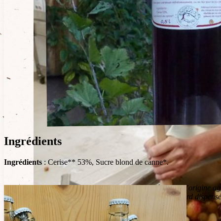
Ingrédients
Ingrédients
: Cerise** 53%, Sucre blond de canne*.
*Issus de l’agriculture bio-logique. 47% des ingré-dients d’origine ag
**Issue de vergers familiaux du piémont des Vosges du Nord dispensés
Conseils de dégustation