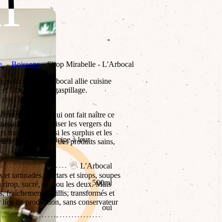
l
l
e
Boissons
Sirop Mirabelle - L'Arbocal
es du Nord, l’Arbocal allie cuisine
, et lutte contre le gaspillage.
ême des vergers qui ont fait naître ce
 mission de revaloriser les vergers du
 fruits, mais aussi les surplus et les
ges du nord : participe à leur
tout en proposant des produits sains,
L'Arbocal
et tartinades, nectars et sirops, soupes
500ml
u rirop, sucré, salé ou les deux. Mais
, fraîchement cueillis, transformés et
r lieu de production, sans conservateur
oui