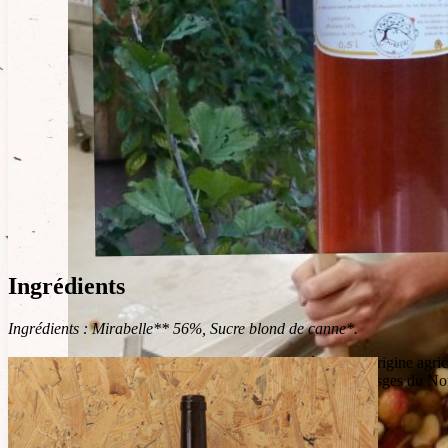
Ingrédients
Ingrédients : Mirabelle** 56%, Sucre blond de canne*.
*Issus de l’agriculture biologique. 45% des ingrédients d’origine agric
**Issue des vergers familiaux de Weiterswiller dans les Vosges du Nor
Conseils de dégustation