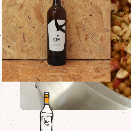
Aussi bon à l’eau, en kir, que dans un yaourt ou un gâteau.
A diluer dans 7-8 fois son volume. Mirabelles des vergers familiaux d’
Conseils de conservation
Se conserve 3 ans à température ambiante à compter de la fabrication.
Après ouverture, conserver au frais et consommer rapidement.