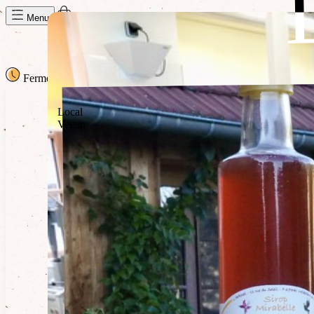
Panier de la semaine
Menu
Fermé
· Ouvre à 09h30
09h30
Local
Vegan