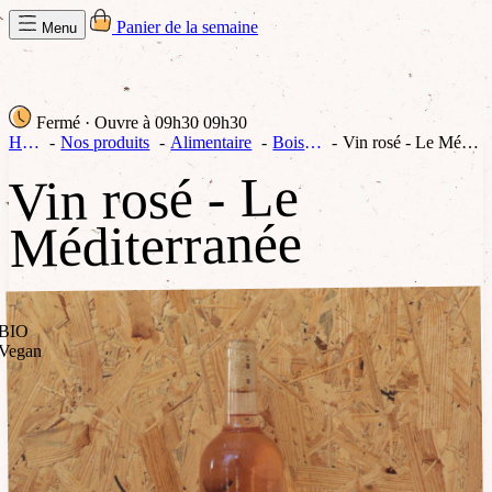
Panier de la semaine
Menu
Fermé
· Ouvre à 09h30
09h30
Home
Nos produits
Alimentaire
Boissons
Vin rosé - Le Méditerranée
Vin rosé - Le
Méditerranée
BIO
Vegan