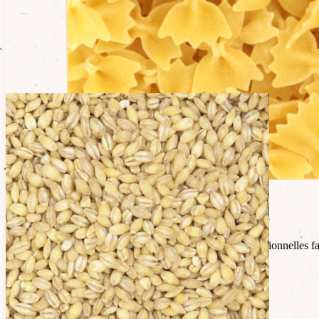
Description
Les farfallines Markal sont une version miniature des traditionnelles fa
Ingrédients
Semoule de blé dur blanche biologique