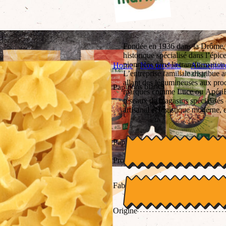
Fondée en 1936 dans la Drôme
historique spécialisé dans l’épic
pionnière dans la transformation
Home
Nos produits
Alimentair
L’entreprise familiale distribue 
allant des légumineuses aux pro
Papillons blancs
marques comme Luce ou ApériBi
réseaux de magasins spécialisés et
artisanal et logistique moderne, 
rigoureux et un engagement fort 
biologique.
Papillons ou farfallines de semoule
Produit par
Fabrication
Origine