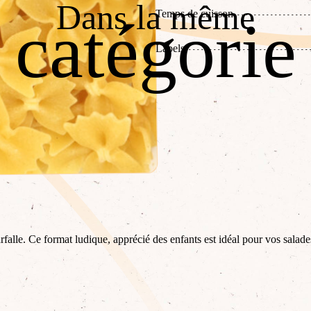
Dans la même
Temps de cuisson
catégorie
Labels
rfalle. Ce format ludique, apprécié des enfants est idéal pour vos salades