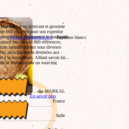
,
Markal
est un fabricant et grossiste
erie bio, reconnu pour son expertise
 des céréales (notamment le boulgour).
e
Céréales & légumineuses
Papillons blancs
aujourd’hui plus de 800 références,
duits méditerranéens sous diverses
o, principalement destinées aux
 à la restauration. Alliant savoir-faire
elle se distingue par un sourcing
en faveur de la transition alimentaire
 de blé blanches.
MARKAL
En savoir plus
France
Italie