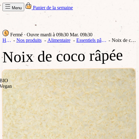
Panier de la semaine
Menu
Fermé
· Ouvre mardi à 09h30
Mar. 09h30
Home
Nos produits
Alimentaire
Essentiels pâtisserie
Noix de coco râpée
Noix de coco râpée
BIO
Vegan