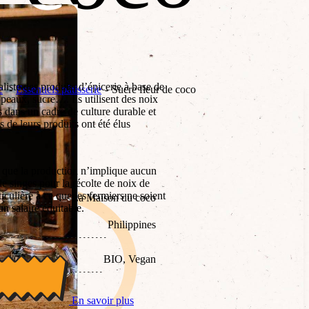
iste des produits d’épicerie à base de
e
Essentiels pâtisserie
Sucre fleur de coco
opeaux, sucre…. Ils utilisent des noix
es dans un cadre de culture durable et
 de leurs produits ont été élus
e que la production n’implique aucun
n de singes pour la récolte de noix de
iculière à ce que les fermiers ne soient
La Maison du coco
un salaire équitable.
Philippines
BIO, Vegan
En savoir plus