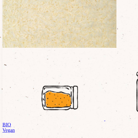
Composition
100% Sucre de fleur de Coco*
*issu de l’agriculture biologique et du commerce équitable
BIO
Vegan