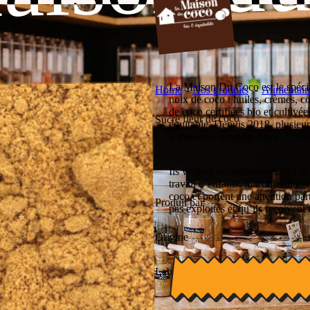
La Maison Du Coco est le spécial
Home
Nos produits
Alimentair
noix de coco : huiles, crèmes, c
de coco certifiées bio et cultivé
Sucre fleur de coco
équitable. Depuis 2018, plusieurs
« meilleurs produits bio ».
Ils veillent scrupuleusement à c
travail d’enfants, ni l’utilisatio
coco et portent une attention part
Produit par
pas exploités et qu’ils reçoivent 
Origine
Labels