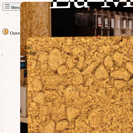
Panier de la semaine
Menu
Ouvert
· jusqu'à 13h00
13h00
BIO
Vegan