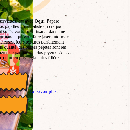
serviettes, car avec
Oqui
, l’apéro
os papilles ! Spécialiste du craquant
ut son savoir-faire artisanal dans une
urmands qui vont faire jaser autour de
acieuses, leurs textures parfaitement
e qualité, ces petites pépites sont les
ts de partage les plus joyeux. Au-
 cœur en privilégiant des filières
production transparente, prouvant qu’on
ète que pour le moral. C’est la promesse
e convivialité où chaque bouchée appelle
e contagieux !
En savoir plus