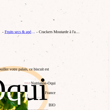
Fruits secs & apéritifs
Crackers Moutarde à l'ancienne
ller votre palais, ce biscuit est
Oqui
Oqui
Nutrianne-Oqui
France
BIO