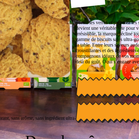
Sortez les verres et préparez les 
devient une véritable fête pour v
irrésistible, la marque décline to
gamme de biscuits salés ultra-go
la table. Entre leurs saveurs aud
croustillantes et des ingrédients d
compagnons idéaux de vos momen
delà du goût, Oqui s’engage avec
responsables et une éthique de 
peut être aussi bon pour la plan
d’un apéritif plein de peps et d
la suivante avec un enthousiasm
orant, sans arôme, sans ingrédient ultra-transformé.