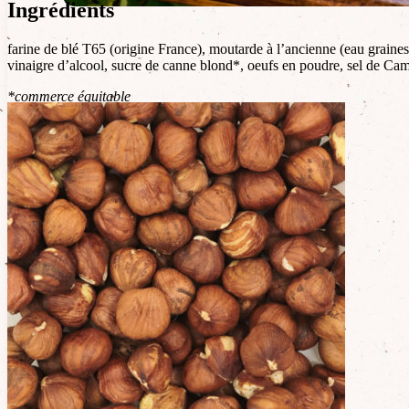
Ingrédients
farine de blé T65 (origine France), moutarde à l’ancienne (eau graines 
vinaigre d’alcool, sucre de canne blond*, oeufs en poudre, sel de Ca
*commerce équitable
Allergènes
Contient : gluten, moutarde, œuf
Traces éventuelles : lait, sésame,
Valeurs nutritionnelles
Energie : 1704 Kj / 406 Kcal
Matières grasses : 16g
dont acides gras saturés : 1,4g
Glucides : 54g
dont sucres : 4.1g