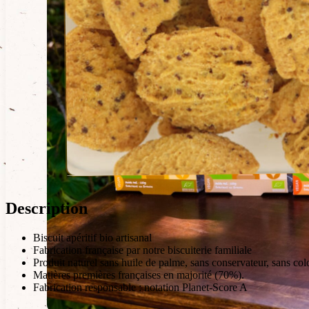
Description
Biscuit apéritif bio artisanal
Fabrication française par notre biscuiterie familiale
Produit naturel sans huile de palme, sans conservateur, sans col
Matières premières françaises en majorité (70%).
Fabrication responsable : notation Planet-Score A