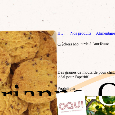
Home
Nos produits
Alimentaire
Crackers Moutarde à l'ancienne
Des graines de moutarde pour chatoui
rianne-
rianne-
idéal pour l’apéritif.
Produit par
Fabrication
Labels