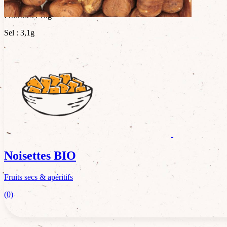
Protéines : 10g
Sel : 3,1g
Noisettes BIO
Fruits secs & apéritifs
(0)