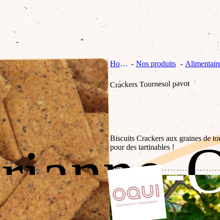
Home
Nos produits
Alimentair
Crackers Tournesol pavot
rianne-
rianne-
Biscuits Crackers aux graines de tou
pour des tartinables !
Produit par
Fabrication
Labels