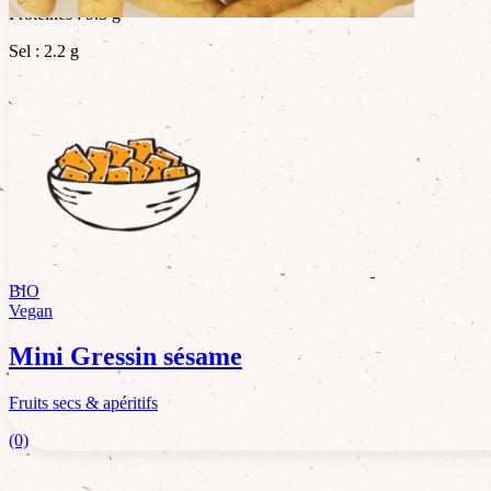
Protéines : 9.3 g
Sel : 2.2 g
BIO
Vegan
Mini Gressin sésame
Fruits secs & apéritifs
(0)