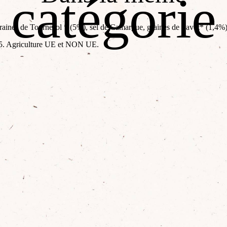
catégorie
 graines de Tournesol * (5%), sel de Camargue, graines de Pavot* (1,4%)
O-15. Agriculture UE et NON UE.