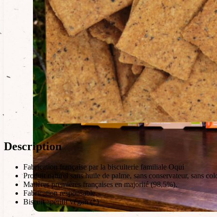
Description
Fabrication française par la biscuiterie familiale Oqui
Produit naturel sans huile de palme, sans conservateur, sans col
Matières premières françaises en majorité (98,5%).
Fabrication responsable.
Biscuit apéritif végan (*)