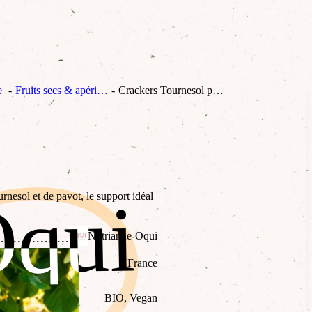
e
Fruits secs & apéritifs
Crackers Tournesol pavot
Oqui
Oqui
rnesol et de pavot, le support idéal
Nutrianne-Oqui
France
BIO, Vegan