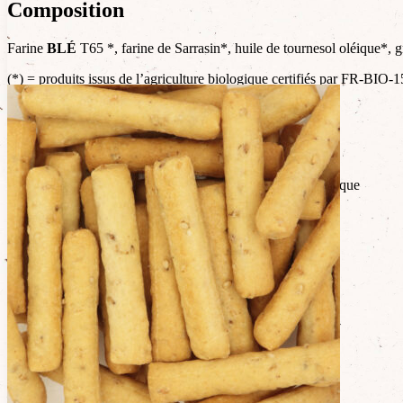
Composition
Farine
BLÉ
T65 *, farine de Sarrasin*, huile de tournesol oléique*,
(*) = produits issus de l’agriculture biologique certifiés par FR-BI
Allergènes
Contient : gluten
Traces éventuelles : moutarde, sésame, œuf, lait, fruits à coque
Valeurs nutritionnelles
Energie : 1721 Kj / 411 Kcal
Matières grasses : 19 g
dont acides gras saturés : 2.1 g
Glucides : 50 g
dont sucres : 0.9 g