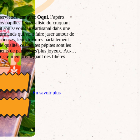
serviettes, car avec
Oqui
, l’apéro
os papilles ! Spécialiste du craquant
ut son savoir-faire artisanal dans une
urmands qui vont faire jaser autour de
acieuses, leurs textures parfaitement
e qualité, ces petites pépites sont les
ts de partage les plus joyeux. Au-
 cœur en privilégiant des filières
production transparente, prouvant qu’on
ète que pour le moral. C’est la promesse
e convivialité où chaque bouchée appelle
e contagieux !
En savoir plus