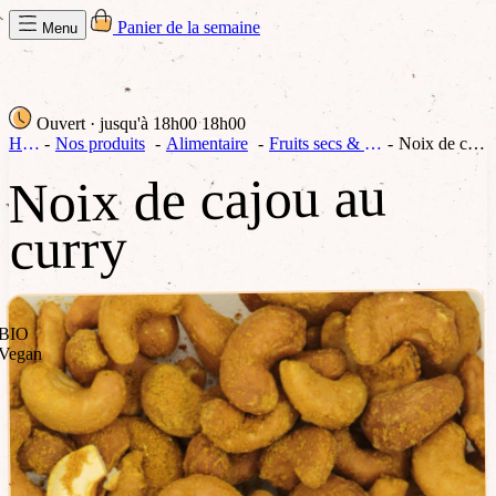
Panier de la semaine
Menu
Ouvert
· jusqu'à 18h00
18h00
Home
Nos produits
Alimentaire
Fruits secs & apéritifs
Noix de cajou au curry
Noix de cajou au
curry
BIO
Vegan