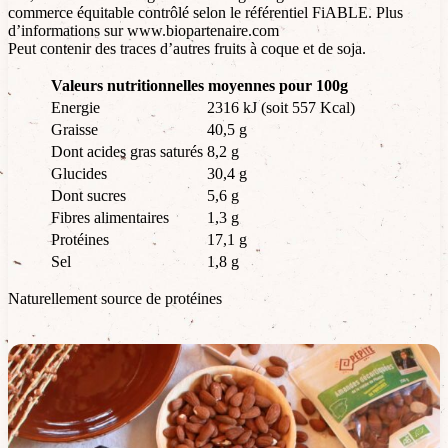
commerce équitable contrôlé selon le référentiel FiABLE. Plus
d’informations sur www.biopartenaire.com
Peut contenir des traces d’autres fruits à coque et de soja.
Valeurs nutritionnelles moyennes pour 100g
Energie
2316 kJ (soit 557 Kcal)
Graisse
40,5 g
Dont acides gras saturés
8,2 g
Glucides
30,4 g
Dont sucres
5,6 g
Fibres alimentaires
1,3 g
Protéines
17,1 g
Sel
1,8 g
Naturellement source de protéines