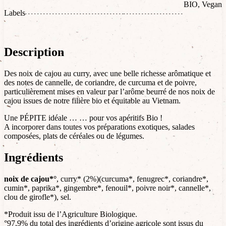
BIO, Vegan
Labels
Description
Des noix de cajou au curry, avec une belle richesse arômatique et
des notes de cannelle, de coriandre, de curcuma et de poivre,
particulièrement mises en valeur par l’arôme beurré de nos noix de
cajou issues de notre filière bio et équitable au Vietnam.
Une PÉPITE idéale … … pour vos apéritifs Bio !
A incorporer dans toutes vos préparations exotiques, salades
composées, plats de céréales ou de légumes.
Ingrédients
noix de cajou*°
, curry* (2%)(curcuma*, fenugrec*, coriandre*,
cumin*, paprika*, gingembre*, fenouil*, poivre noir*, cannelle*,
clou de girofle*), sel.
*Produit issu de l’Agriculture Biologique.
°97,9% du total des ingrédients d’origine agricole sont issus du