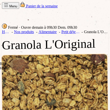
Panier de la semaine
Menu
Fermé
· Ouvre demain à 09h30
Dem. 09h30
Home
Nos produits
Alimentaire
Petit déjeuner
Granola L'Original
Granola L'Original
BIO
Vegan