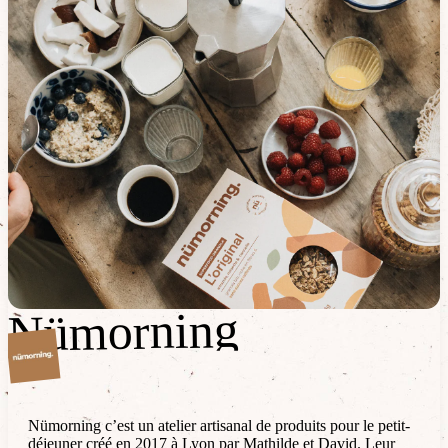
Nümorning
Nümorning
Nümorning c’est un atelier artisanal de produits pour le petit-
déjeuner créé en 2017 à Lyon par Mathilde et David. Leur