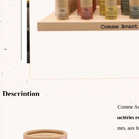
Description
Ce déodorant solide est fabriqué à la main dans l’atelier de Comme Av
Il
régule
, sans bloquer la transpiration, et
lutte contre les bactéries
Il est totalement
universel
et
unisexe
: il convient aux hommes, aux fem
sensibles
.