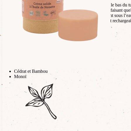
Pour l’utiliser, faites remonter le produit en poussant le bas du 
Appliquez ensuite le produit sur une peau propre en faisant quel
Si besoin, vous pouvez également passer le déodorant sous l’ea
Une fois le produit terminé, ne jetez pas le tube, il est rechargea
Existe aussi en versions parfumées
Citron et Bergamote
Eucalyptus et Pin sylvestre
Géranium bourbon et Menthe poivrée
Abricot et Fleurs de cerisier
Cédrat et Bambou
Monoï