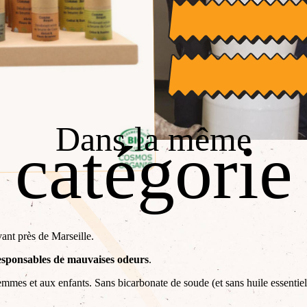
saines, efficaces et respectueus
famille.
Dans la même
catégorie
ant près de Marseille.
 responsables de mauvaises odeurs
.
mes et aux enfants. Sans bicarbonate de soude (et sans huile essentielle