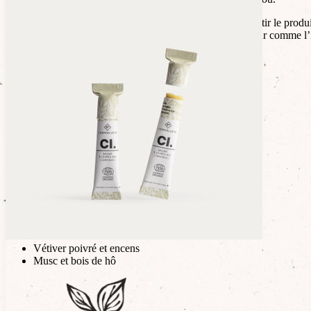
Pour l’utiliser, poussez le stick par le bas et faites sortir le produi
Passez le stick sur votre peau sur les zones de chaleur comme l’in
4 senteurs sucrées et fruitées :
Vanille et Jasmin
Lait de coco et Fleur d’oranger
Patchouli et Cerise
Monoï vanillé
4 senteurs boisées et épicées :
Tonka et bois de santal
Cèdre amandé et cannelle
Vétiver poivré et encens
Musc et bois de hô