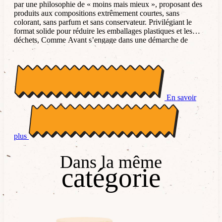
par une philosophie de « moins mais mieux », proposant des
produits aux compositions extrêmement courtes, sans
colorant, sans parfum et sans conservateur. Privilégiant le
format solide pour réduire les emballages plastiques et les
déchets, Comme Avant s’engage dans une démarche de
transparence totale et de zéro déchet. À travers des
incontournables comme le savon à l’huile d’olive ou le
shampoing solide à l’argile, l’entreprise vise à redonner du
sens à la consommation quotidienne en proposant des
alternatives saines, efficaces et respectueuses de
l’environnement pour toute la famille.
En savoir
plus
Dans la même
catégorie