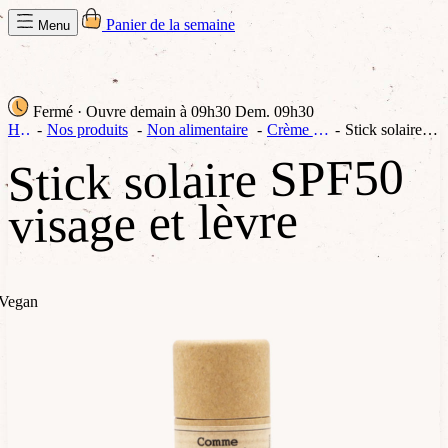
Panier de la semaine
Menu
Fermé
· Ouvre demain à 09h30
Dem. 09h30
Home
Nos produits
Non alimentaire
Crème & soins
Stick solaire SPF50 visage et lèvre
Stick solaire SPF50
visage et lèvre
Vegan