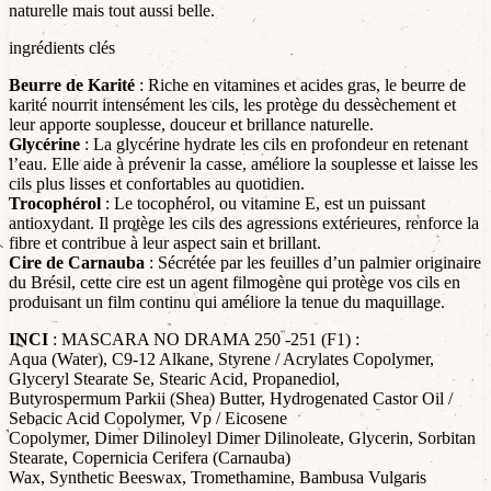
naturelle mais tout aussi belle.
ingrédients clés
Beurre de Karité
: Riche en vitamines et acides gras, le beurre de
karité nourrit intensément les cils, les protège du dessèchement et
leur apporte souplesse, douceur et brillance naturelle.
Glycérine
: La glycérine hydrate les cils en profondeur en retenant
l’eau. Elle aide à prévenir la casse, améliore la souplesse et laisse les
cils plus lisses et confortables au quotidien.
Trocophérol
: Le tocophérol, ou vitamine E, est un puissant
antioxydant. Il protège les cils des agressions extérieures, renforce la
fibre et contribue à leur aspect sain et brillant.
Cire de Carnauba
: Sécrétée par les feuilles d’un palmier originaire
du Brésil, cette cire est un agent filmogène qui protège vos cils en
produisant un film continu qui améliore la tenue du maquillage.
INCI
: MASCARA NO DRAMA 250 -251 (F1) :
Aqua (Water), C9-12 Alkane, Styrene / Acrylates Copolymer,
Glyceryl Stearate Se, Stearic Acid, Propanediol,
Butyrospermum Parkii (Shea) Butter, Hydrogenated Castor Oil /
Sebacic Acid Copolymer, Vp / Eicosene
Copolymer, Dimer Dilinoleyl Dimer Dilinoleate, Glycerin, Sorbitan
Stearate, Copernicia Cerifera (Carnauba)
Wax, Synthetic Beeswax, Tromethamine, Bambusa Vulgaris