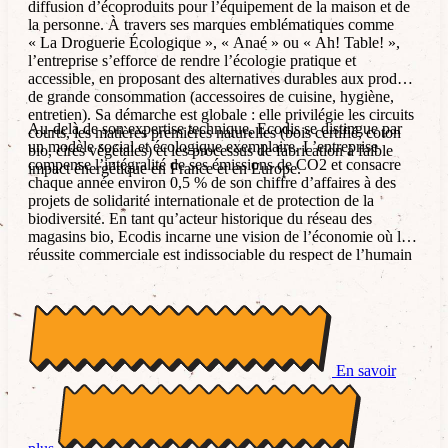
diffusion d’écoproduits pour l’équipement de la maison et de
la personne. À travers ses marques emblématiques comme
« La Droguerie Écologique », « Anaé » ou « Ah! Table! »,
l’entreprise s’efforce de rendre l’écologie pratique et
accessible, en proposant des alternatives durables aux produits
de grande consommation (accessoires de cuisine, hygiène,
entretien). Sa démarche est globale : elle privilégie les circuits
Au-delà de son expertise technique, Ecodis se distingue par
courts, les matières premières naturelles (bois certifié, coton
un modèle social et écologique exemplaire. L’entreprise
bio, cires végétales) et les processus de fabrication à faible
compense l’intégralité de ses émissions de CO2 et consacre
impact énergétique en France et en Europe.
chaque année environ 0,5 % de son chiffre d’affaires à des
projets de solidarité internationale et de protection de la
biodiversité. En tant qu’acteur historique du réseau des
magasins bio, Ecodis incarne une vision de l’économie où la
réussite commerciale est indissociable du respect de l’humain
et de la préservation de la planète.
En savoir