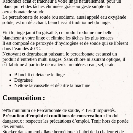
Redonnez éclat et fraîcheur à votre linge naturellement, pour un
blanc pur et des tâches éliminées grâce au geste simple du
percarbonate de soude.
Le percarbonate de soude (ou sodium), aussi appelé eau oxygénée
solide, est un détachant, blanchissant traditionnel du linge.
Fini le linge jauni ou grisaillé, ce produit redonne une belle
blancheur à votre linge et élimine les tâches les plus tenaces.
Il est composé de peroxyde d’hydrogène et de soude qui se libèrent
dans l’eau dès 40°C.
Nettoyant et dégraissant puissant, le percarbonate est aussi un
produit d’entretien multi-usages. Sans chlore ni azurant optique, il
est fabriqué à partir de de matières premières : eau, sel, craie.
Blanchit et détache le linge
Dégraisse
Nettoie la vaisselle et détartre la machine
Composition :
99% minimum de Percarbonate de soude, < 1% d’impuretés.
Précaution d’emploi et conditions de conservation :
Produit
dangereux : respecter les précautions d’emploi. Tenir hors de portée
des enfants.
Stocker dans un emballage hermétique à l’abri de la chaleur et de