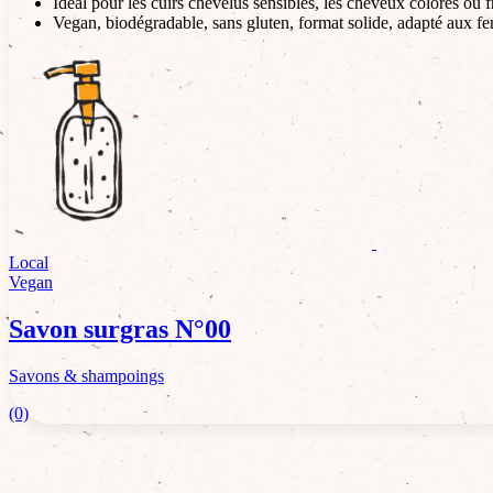
Idéal pour les cuirs chevelus sensibles, les cheveux colorés ou fr
Vegan, biodégradable, sans gluten, format solide, adapté aux f
Local
Vegan
Savon surgras N°00
Savons & shampoings
(0)