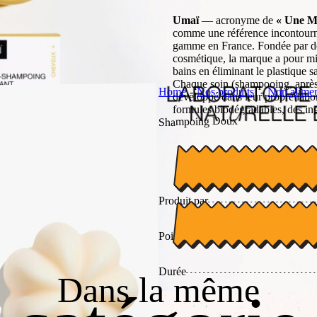
Umaï
— acronyme de
« Une M
comme une référence incontourna
gamme en France. Fondée par des
cosmétique, la marque a pour mis
bains en éliminant le plastique sa
Chaque soin (shampooing, après
Home
Nos produits
Non alimen
développé dans leur propre labor
formules biodégradables, des in
Shampoing Doux
possible et des packagings innov
expertise scientifique et engag
avec brio qu’une routine beauté p
efficace et profondément respec
Produit par
Poids
Durée
Dans la même