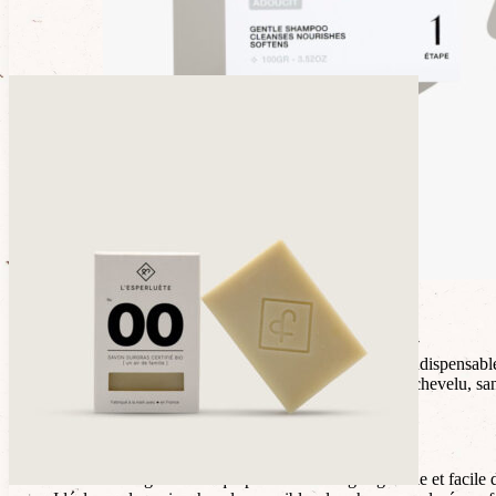
Description
Concentré en huile et en beurre, le shampoing doux est l’indispensab
nettoie efficacement les cheveux et respecte le pH du cuir chevelu, sans 
92,1% d’ingrédients d’origine naturelle
Best-seller
Une mousse généreuse qui permet un lavage agréable et facile d