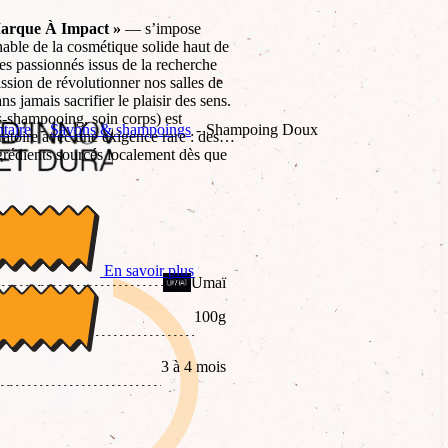
arque À Impact »
— s’impose
ble de la cosmétique solide haut de
 passionnés issus de la recherche
sion de révolutionner nos salles de
ns jamais sacrifier le plaisir des sens.
-shampooing, soin corps) est
taire
Savons & shampoings
Shampoing Doux
atoire avec une exigence rare : des
grédients sourcés localement dès que
ants en chutes de coton. Alliant
ement écologique radical, Umaï prouve
eut être à la fois luxueuse, ultra-
tueuse du vivant.
En savoir plus
Umaï
100g
3 à 4 mois