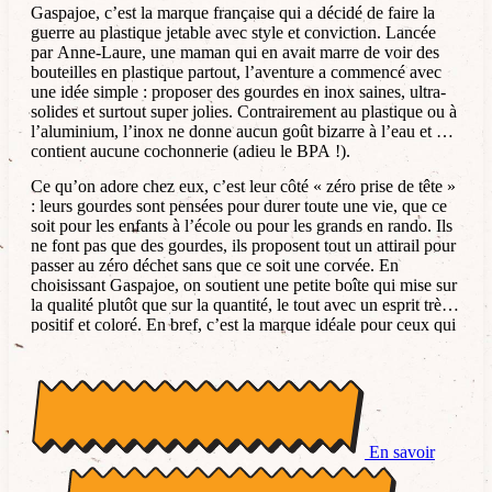
Gaspajoe, c’est la marque française qui a décidé de faire la
guerre au plastique jetable avec style et conviction. Lancée
par Anne-Laure, une maman qui en avait marre de voir des
bouteilles en plastique partout, l’aventure a commencé avec
une idée simple : proposer des gourdes en inox saines, ultra-
solides et surtout super jolies. Contrairement au plastique ou à
l’aluminium, l’inox ne donne aucun goût bizarre à l’eau et ne
contient aucune cochonnerie (adieu le BPA !).
Ce qu’on adore chez eux, c’est leur côté « zéro prise de tête »
: leurs gourdes sont pensées pour durer toute une vie, que ce
soit pour les enfants à l’école ou pour les grands en rando. Ils
ne font pas que des gourdes, ils proposent tout un attirail pour
passer au zéro déchet sans que ce soit une corvée. En
choisissant Gaspajoe, on soutient une petite boîte qui mise sur
la qualité plutôt que sur la quantité, le tout avec un esprit très
positif et coloré. En bref, c’est la marque idéale pour ceux qui
veulent prendre soin de la planète sans se prendre au sérieux !
En savoir