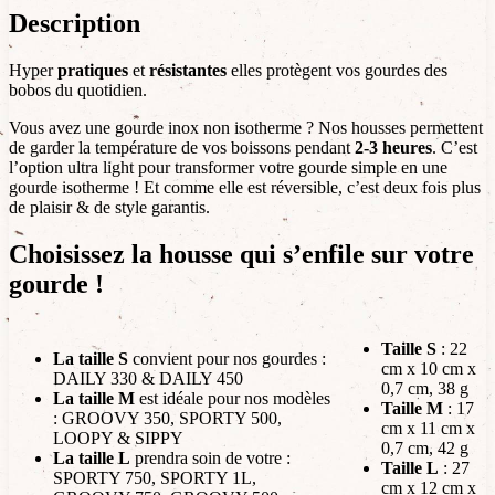
Description
Hyper
pratiques
et
résistantes
elles protègent vos gourdes des
bobos du quotidien.
Vous avez une gourde inox non isotherme ? Nos housses permettent
de garder la température de vos boissons pendant
2-3 heures
. C’est
l’option ultra light pour transformer votre gourde simple en une
gourde isotherme ! Et comme elle est réversible, c’est deux fois plus
de plaisir & de style garantis.
Choisissez la housse qui s’enfile sur votre
gourde !
Taille S
: 22
La taille S
convient pour nos gourdes :
cm x 10 cm x
DAILY 330 & DAILY 450
0,7 cm, 38 g
La taille M
est idéale pour nos modèles
Taille M
: 17
: GROOVY 350, SPORTY 500,
cm x 11 cm x
LOOPY & SIPPY
0,7 cm, 42 g
La taille L
prendra soin de votre :
Taille L
: 27
SPORTY 750, SPORTY 1L,
cm x 12 cm x