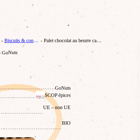
Biscuits & confiseries
Palet chocolat au beurre cacahuète - GoNuts
 - GoNuts
GoNuts
SCOP épices
UE – non UE
BIO