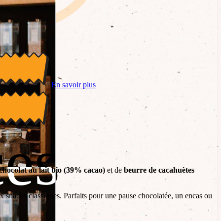
En savoir plus
es
es
chocolat au lait bio (39% cacao)
et de
beurre de cacahuètes
ux snacks classiques. Parfaits pour une pause chocolatée, un encas ou