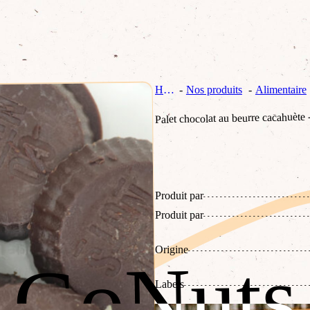
Home
Nos produits
Alimentaire
Palet chocolat au beurre cacahuète
Produit par
Produit par
Origine
GoNuts
GoNuts
Labels