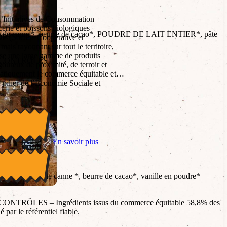
’Initiatives de Consommation
cerie et boissons biologiques
ucre de canne*, beurre de cacao*, POUDRE DE LAIT ENTIER*, pâte
OP
(Société Coopérative et
mais rayonnant sur tout le territoire,
ose une large gamme de produits
LPES CONTRÔLES
igoureux de proximité, de terroir et
matiquement le commerce équitable et
e pilier de l’Économie Sociale et
gue par sa volonté de construire des
s producteurs à taille humaine, tout en
our les magasins spécialisés, les
urs. C’est un acteur clé pour ceux qui
responsable, transparence totale et
En savoir plus
cacao*, sucre de canne *, beurre de cacao*, vanille en poudre* –
S CONTRÔLES – Ingrédients issus du commerce équitable 58,8% des
par le référentiel fiable.