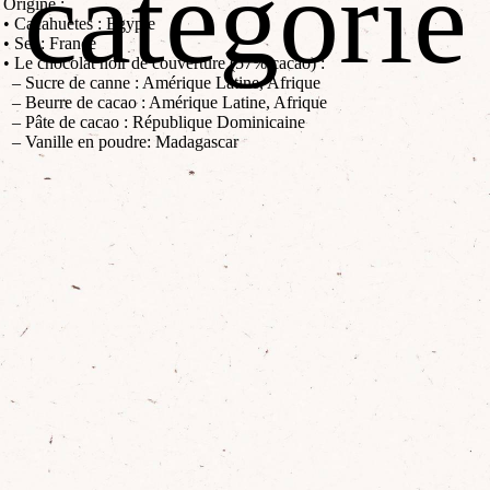
catégorie
Origine :
• Cacahuètes : Egypte
• Sel : France
• Le chocolat noir de couverture (57% cacao) :
– Sucre de canne : Amérique Latine, Afrique
– Beurre de cacao : Amérique Latine, Afrique
– Pâte de cacao : République Dominicaine
– Vanille en poudre: Madagascar