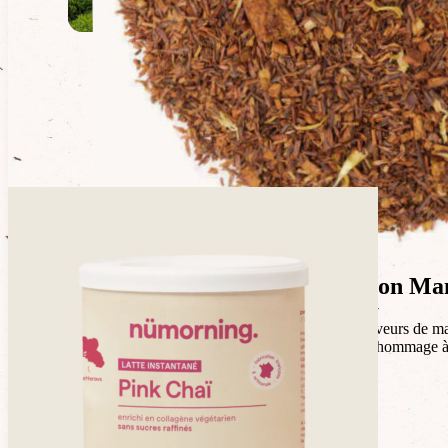
Une recette de rooibos dédiée à Nelson Ma
Tout droit venu d’Afrique du sud, ce rooibos fruité, aux saveurs de m
clin d’œil à la célèbre chanson écrite par Johnny Clegg en hommage
Composition du rooibos
Rooibos*