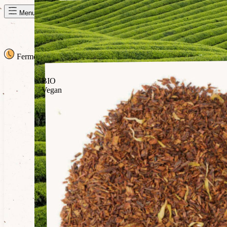
Panier de la semaine
Menu
Fermé
· Ouvre à 14h00
14h00
BIO
Vegan