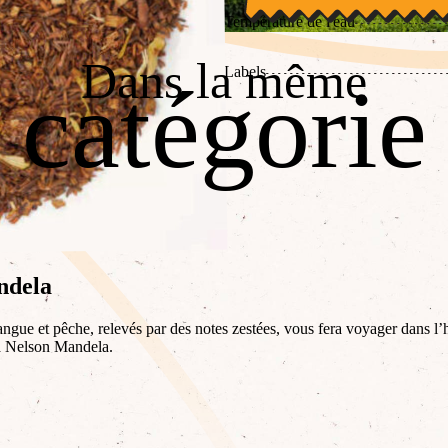
Température de l'eau
Dans la même
Labels
catégorie
ndela
angue et pêche, relevés par des notes zestées, vous fera voyager dans l
 à Nelson Mandela.