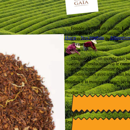
Fondée en 1994 en Alsace,
Les
pionnière et emblématique, spécia
Home
Nos produits
Alimentair
d’excellence issus de l’agricult
(
Demeter
).
Rooibos - Asimbonanga
Militante pour un monde plus juste
avec les producteurs via le
comm
gamme impressionnante de plus d
conditionnées avec soin dans leu
Rooibos à la mangue, saveurs pêche 
Produit par
Origine
Temps d'infusion