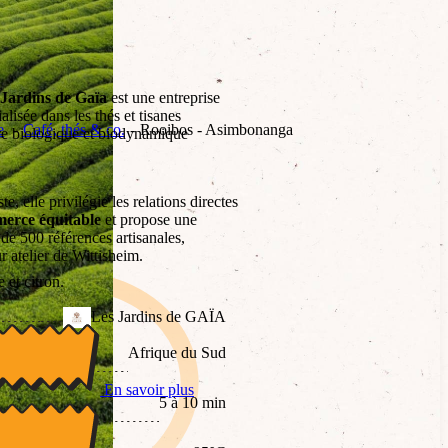
 Jardins de Gaïa
est une entreprise
lisée dans les thés et tisanes
e
Café, thés & co.
Rooibos - Asimbonanga
ure biologique et biodynamique
, elle privilégie les relations directes
erce équitable
et propose une
e 500 références artisanales,
r atelier de Wittisheim.
et citron.
Les Jardins de GAÏA
Afrique du Sud
En savoir plus
5 à 10 min