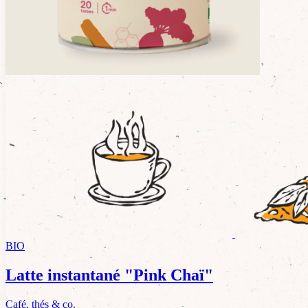
Arômes naturels de (mangue*, pêche*) 10%
Morceaux de mangue* 3%
Huile essentielle de citron* 1%
Pétales de souci*
*Issu de l’agriculture biologique.
BIO
Latte instantané "Pink Chaï"
Café, thés & co.