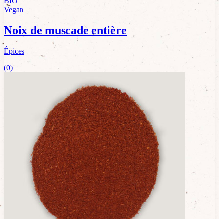
BIO
Vegan
Noix de muscade entière
Épices
(0)