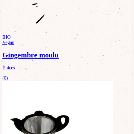
BIO
Vegan
Gingembre moulu
Épices
(0)