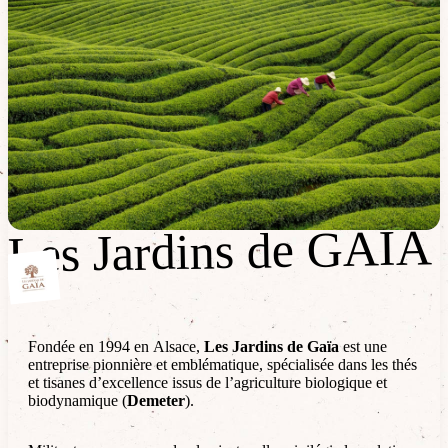
Les Jardins de GAÏA
Les Jardins de GAÏA
Fondée en 1994 en Alsace,
Les Jardins de Gaïa
est une
entreprise pionnière et emblématique, spécialisée dans les thés
et tisanes d’excellence issus de l’agriculture biologique et
biodynamique (
Demeter
).