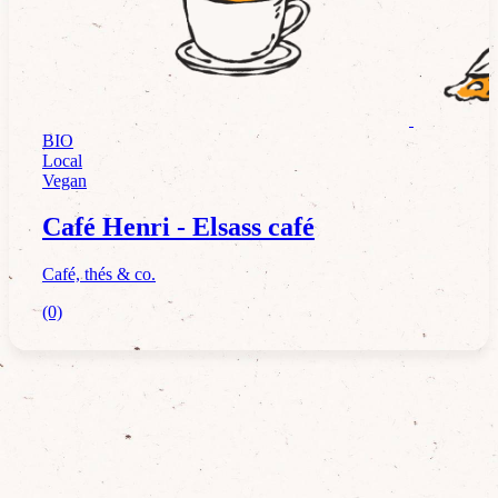
BIO
Café, thés & co.
Local
Vegan
Café Henri - Elsass café
Café, thés & co.
(0)