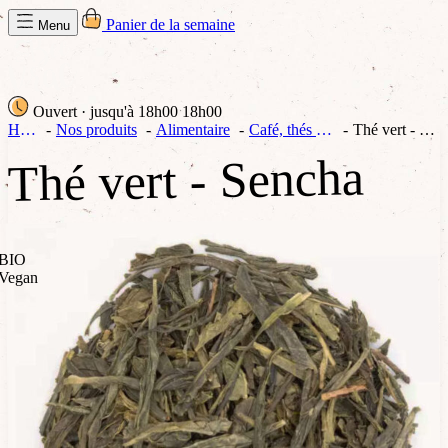
Panier de la semaine
Menu
Ouvert
· jusqu'à 18h00
18h00
Home
Nos produits
Alimentaire
Café, thés & co.
Thé vert - Sencha
Thé vert - Sencha
BIO
Vegan