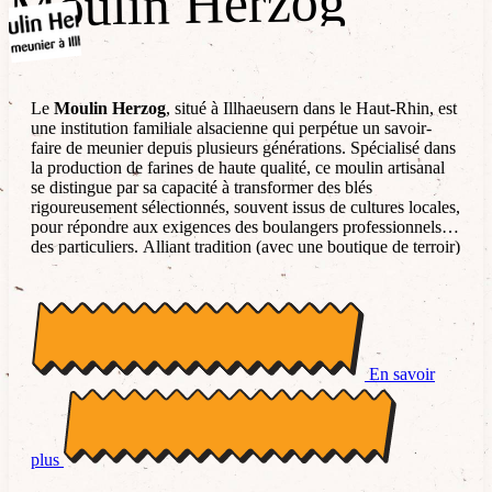
Moulin Herzog
Moulin Herzog
Le
Moulin Herzog
, situé à Illhaeusern dans le Haut-Rhin, est
une institution familiale alsacienne qui perpétue un savoir-
faire de meunier depuis plusieurs générations. Spécialisé dans
la production de farines de haute qualité, ce moulin artisanal
se distingue par sa capacité à transformer des blés
rigoureusement sélectionnés, souvent issus de cultures locales,
pour répondre aux exigences des boulangers professionnels et
des particuliers. Alliant tradition (avec une boutique de terroir)
et modernité technique, Herzog propose une gamme
diversifiée allant des farines classiques aux mélanges plus
spécifiques (céréales, spécialités régionales), tout en restant un
acteur clé du circuit court en Alsace.
En savoir
plus