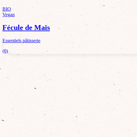
BIO
Vegan
Fécule de Maïs
Essentiels pâtisserie
(0)