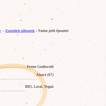
e
Essentiels pâtisserie
Farine petit épeautre
Ferme Grathwohl
Alsace (67)
BIO, Local, Vegan