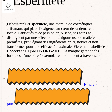
L’Esperluète
L’Esperluète
Découvrez
L’Esperluète
, une marque de cosmétiques
artisanaux qui place l’exigence au cœur de sa démarche
locale. Fabriqués avec passion en Alsace, ses soins se
distinguent par une sélection ultra-rigoureuse de matières
premières, privilégiant des ingrédients bruts, nobles et non
transformés pour une efficacité maximale. Fièrement labellisée
Ecocert
et
COSMOS ORGANIC
, la marque garantit des
formules d’une pureté exemplaire, notamment à travers sa
gamme de savons saponifiés à froid et ses huiles de soin
précieuses. C’est une invitation à une beauté éthique et
transparente, où chaque produit reflète un engagement total
pour la santé de la peau et le respect profond de
l’environnement.
En savoir
plus