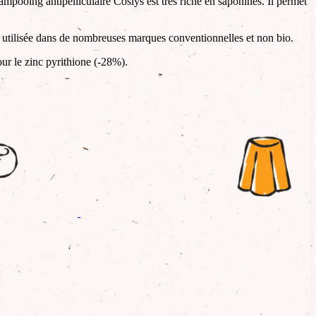
 shampooing antipelliculaire Coslys est très riche en saponines. Il permet
se utilisée dans de nombreuses marques conventionnelles et non bio.
our le zinc pyrithione (-28%).