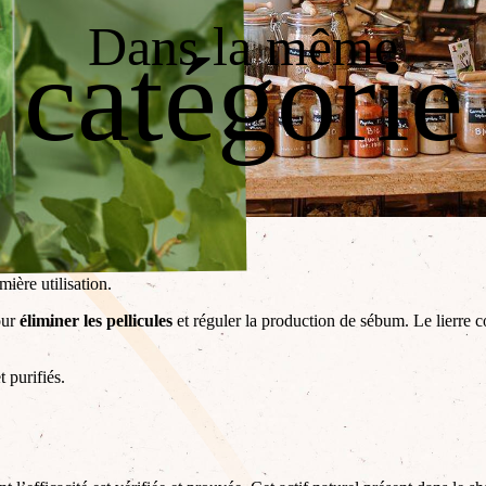
Dans la même
catégorie
mière utilisation.
our
éliminer les pellicules
et réguler la production de sébum. Le lierre c
 purifiés.