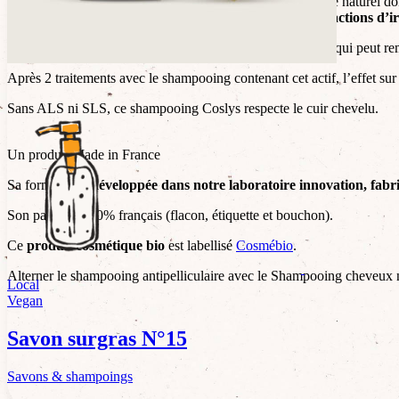
L
‘Extrait de zizyphus joazeiro
est un actif antipelliculaire naturel d
de
réduire rapidement les pellicules
et de
réduire les réactions d’i
Les tests démontrent qu’il s’agit d’un actif naturel efficace qui peut
Après 2 traitements avec le shampooing contenant cet actif, l’effet sur
Sans ALS ni SLS, ce shampooing Coslys respecte le cuir chevelu.
Un produit Made in France
Sa formule est
développée dans notre laboratoire innovation, fabr
Son pack est 100% français (flacon, étiquette et bouchon).
Ce
produit cosmétique bio
est labellisé
Cosmébio
.
Alterner le shampooing antipelliculaire avec le Shampooing cheveux
Local
Vegan
Savon surgras N°15
Savons & shampoings