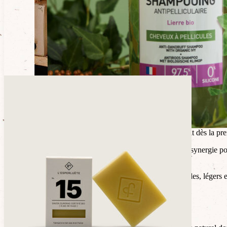
La formule de ce
Shampooing antipelliculaire Coslys
agit dès la pre
Ses
actifs nettoyants
, apaisants et régénérants agissent en synergie p
cicatrisant. Il apaise et calme également les irritations.
Le cuir chevelu est assainit, apaisé. Les cheveux sont souples, légers et
Sans zinc pyrithione
Efficacité prouvée