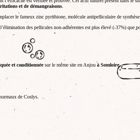
ont l’efficacité est vérifiée et prouvée. Cet actif naturel présent dans le
rritations et de démangeaisons
.
 remplacer le fameux zinc pyrithione, molécule antipelliculaire de synthè
 l’élimination des pellicules non-adhérentes est plus élevé (-37%) que p
iquée et conditionnée
sur le même site en Anjou
à Somloire.
 normaux de Coslys.