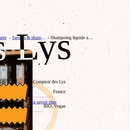
s Lys
s Lys
aire
Savons & shampoings
Shampoing liquide anti-pelliculaire
Comptoir des Lys
France
En savoir plus
BIO, Vegan