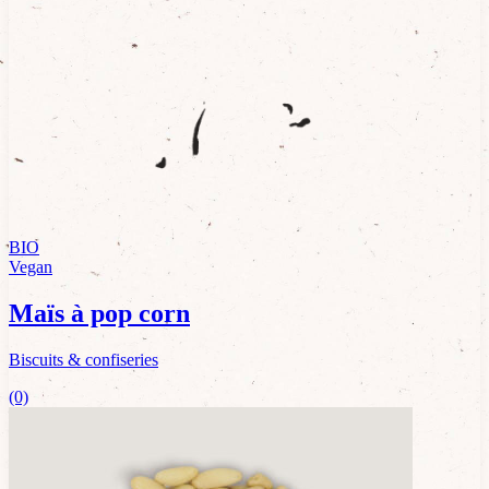
BIO
Vegan
Maïs à pop corn
Biscuits & confiseries
(0)