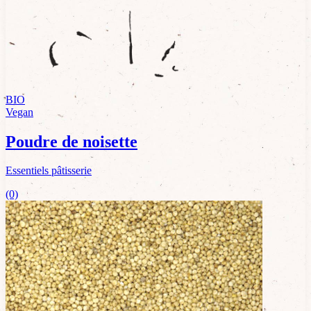
BIO
Vegan
Poudre de noisette
Essentiels pâtisserie
(0)