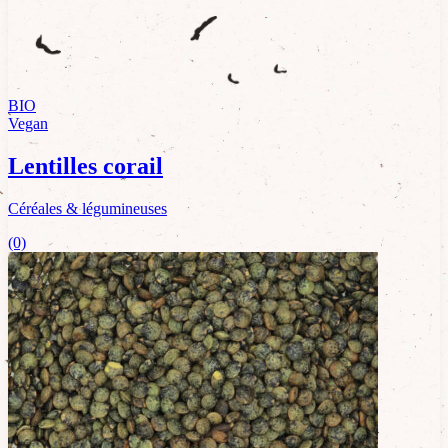
BIO
Vegan
Lentilles corail
Céréales & légumineuses
(0)