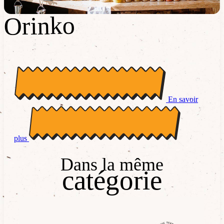
Orinko
Orinko
En savoir
plus
Dans la même
catégorie