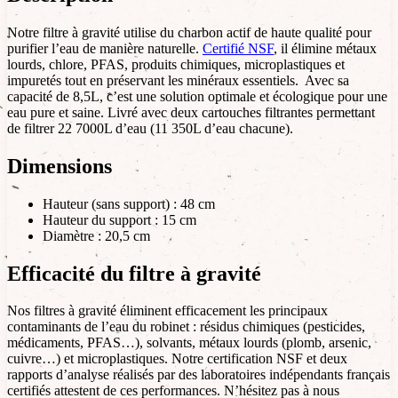
Notre filtre à gravité utilise du charbon actif de haute qualité pour
purifier l’eau de manière naturelle.
Certifié NSF
, il élimine métaux
lourds, chlore, PFAS, produits chimiques, microplastiques et
impuretés tout en préservant les minéraux essentiels. Avec sa
capacité de 8,5L, c’est une solution optimale et écologique pour une
eau pure et saine. Livré avec deux cartouches filtrantes permettant
de filtrer 22 7000L d’eau (11 350L d’eau chacune).
Dimensions
Hauteur (sans support) : 48 cm
Hauteur du support : 15 cm
Diamètre : 20,5 cm
Efficacité du filtre à gravité
Nos filtres à gravité éliminent efficacement les principaux
contaminants de l’eau du robinet : résidus chimiques (pesticides,
médicaments, PFAS…), solvants, métaux lourds (plomb, arsenic,
cuivre…) et microplastiques. Notre certification NSF et deux
rapports d’analyse réalisés par des laboratoires indépendants français
certifiés attestent de ces performances. N’hésitez pas à nous