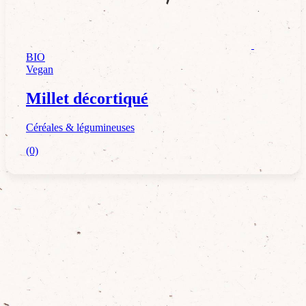
Céréales & légumineuses
BIO
Vegan
Millet décortiqué
Céréales & légumineuses
(0)