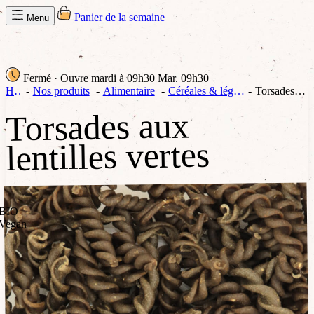
Panier de la semaine
Menu
Fermé
· Ouvre mardi à 09h30
Mar. 09h30
Home
Nos produits
Alimentaire
Céréales & légumineuses
Torsades aux lentilles vertes
Torsades aux
lentilles vertes
BIO
Vegan