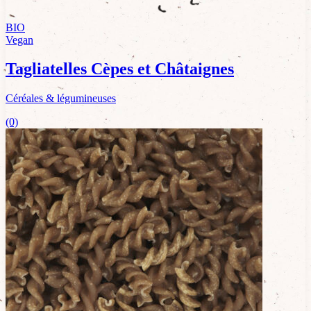
BIO
Vegan
Tagliatelles Cèpes et Châtaignes
Céréales & légumineuses
(0)