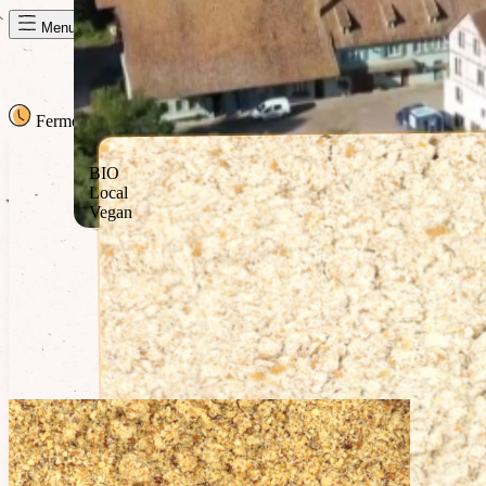
Panier de la semaine
Menu
Fermé
· Ouvre à 09h30
09h30
BIO
Local
Vegan