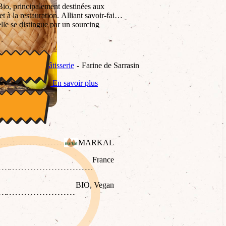
o, principalement destinées aux
 à la restauration. Alliant savoir-faire
elle se distingue par un sourcing
en faveur de la transition alimentaire
e
Essentiels pâtisserie
Farine de Sarrasin
En savoir plus
MARKAL
France
BIO, Vegan