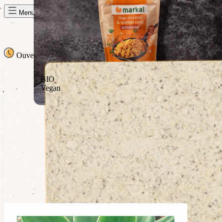
Panier de la semaine
Menu
Ouvert
· jusqu'à 18h00
18h00
BIO
Vegan