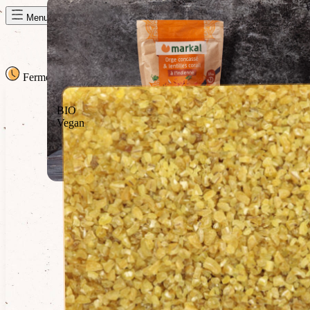
Panier de la semaine
Menu
Fermé
· Ouvre demain à 09h30
Dem. 09h30
BIO
Vegan