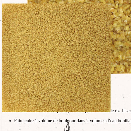
Description
Ingrédients : Blé dur biologique.
Conseil d’utilisation : Le boulgour gros se déguste comme le riz. Il 
Faire cuire 1 volume de boulgour dans 2 volumes d’eau bouillant