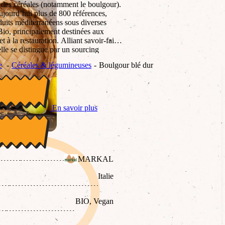
 des céréales (notamment le boulgour).
aujourd’hui plus de 800 références,
duits méditerranéens sous diverses
o, principalement destinées aux
 à la restauration. Alliant savoir-faire
elle se distingue par un sourcing
en faveur de la transition alimentaire
e
Céréales & légumineuses
Boulgour blé dur
En savoir plus
é concassé.
MARKAL
Italie
BIO, Vegan