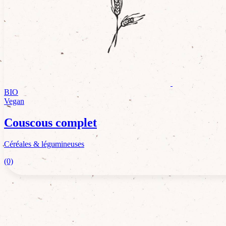
BIO
Vegan
Couscous complet
Céréales & légumineuses
(0)